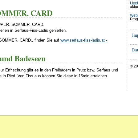
Live
aktu
SOMMER. CARD
Wett
Prog
ie SUPER. SOMMER. CARD.
rien in Serfaus-Fiss-Ladis genießen.
Im
 SOMMER. CARD., finden Sie auf
www.serfaus-fiss-ladis.at -
Dat
und Badeseen
© 20
ur Erfrischung gibt es in den Freibädern in Prutz bzw. Serfaus und
 in Ried. Von Fiss aus können Sie diese in 15min erreichen.