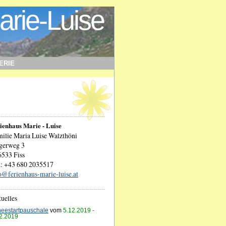
arie-Luise
ERIE
ienhaus Marie - Luise
ilie Maria Luise Walzthöni
gerweg 3
533 Fiss
.: +43 680 2035517
o@ferienhaus-marie-luise.at
uelles
eestartpauschale
vom
5.12.2019 -
2.2019