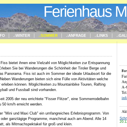
Ferienhaus M
NFO
.:WINTER
.:SOMMER
.:ANFRAGE
.:LINKS
.:GAL
Fiss bietet ihnen eine Vielzahl von Möglichkeiten zur Entspannung
Erleben Sie bei Wanderungen die Schönheit der Tiroler Berge und
Fer
as Panorama. Fiss ist auch im Sommer der ideale Urlaubsort für die
Fam
 Neben Wanderungen bieten sich eine Fülle von Aktivitäten welche
An
erleben können. Möglichkeiten zu Mountainbike Touren, Rafting
A-6
yball und Fussball sind vorhanden.
Tel
inf
eit 2005 der neu errichtete "Fisser Flitzer", eine Sommerrodelbahn
 50 km/h erreicht werden.
Akt
der "Mini und Maxi Club" ein umfangreiches Erlebnisprogramm. Von
lb oder ganztägige Programme, manchmal auch am Abend. Alle 14
Schn
20.1
att, als Mitmachspektakel für groß und klein.